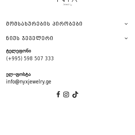
ᲛᲝᲛᲡᲐᲮᲣᲠᲔᲑᲘᲡ ᲞᲘᲠᲝᲑᲔᲑᲘ
ᲜᲘᲥᲡ ᲯᲔᲕᲔᲚᲔᲠᲘ
ტელეფონი
(+995) 598 507 333
ელ-ფოსტა
info@nyxjewelry.ge