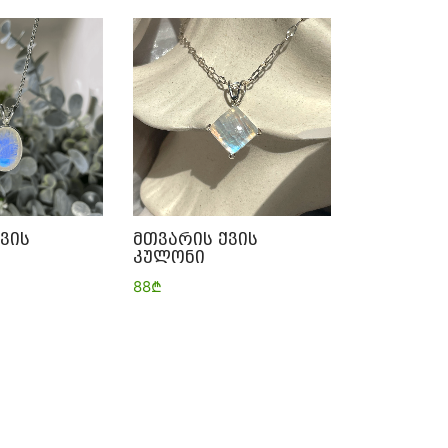
ვის
მთვარის ქვის
კულონი
al
Current
88
₾
price
is:
128₾.