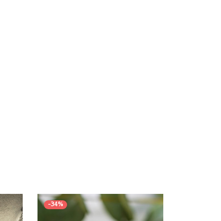
-
34
%
-
14
%